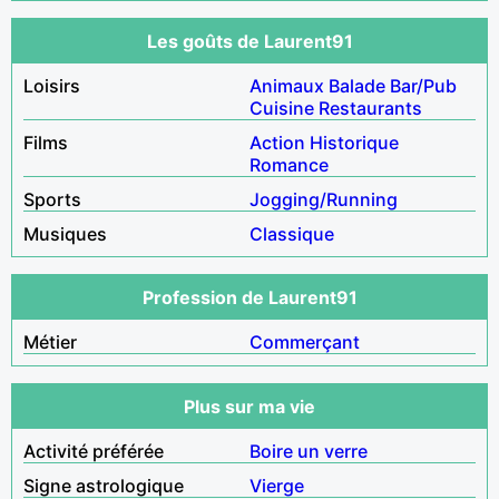
Les goûts de Laurent91
Loisirs
Animaux
Balade
Bar/Pub
Cuisine
Restaurants
Films
Action
Historique
Romance
Sports
Jogging/Running
Musiques
Classique
Profession de Laurent91
Métier
Commerçant
Plus sur ma vie
Activité préférée
Boire un verre
Signe astrologique
Vierge