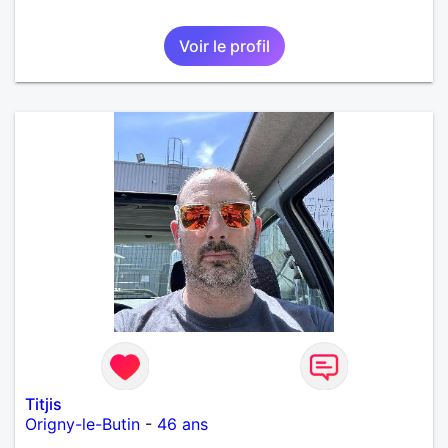
Voir le profil
Titjis
Origny-le-Butin
-
46 ans