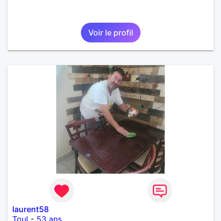
Voir le profil
laurent58
Toul
-
53 ans