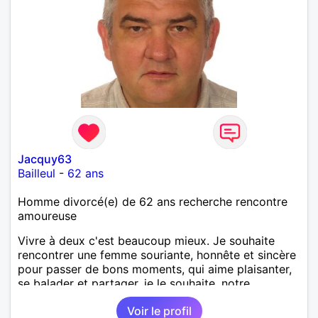
Jacquy63
Bailleul
-
62 ans
Homme divorcé(e) de 62 ans recherche rencontre
amoureuse
Vivre à deux c'est beaucoup mieux. Je souhaite
rencontrer une femme souriante, honnête et sincère
pour passer de bons moments, qui aime plaisanter,
se balader et partager, je le souhaite, notre
complicité. J'aime beaucoup les chantiers de
Voir le profil
randonnée pour se défouler, se relaxer, se détendre