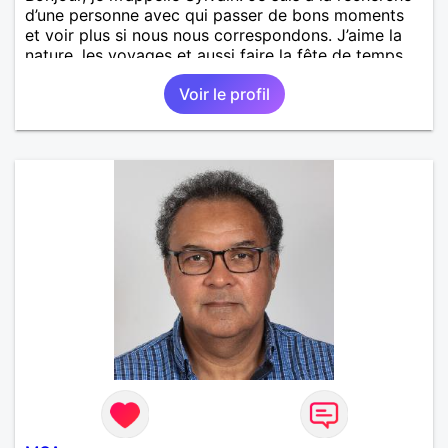
d’une personne avec qui passer de bons moments
et voir plus si nous nous correspondons. J’aime la
nature, les voyages et aussi faire la fête de temps
en temps ;-)Je suis papa d’un petit garçon de 7 ans
Voir le profil
dont je m’occupe en garde alternée. J’aime à peu
près tous les styles de musique. (Oui je suis pas
trop fan de Jul). Je fais du sport pour garder la
forme et plutôt agréable à regarder. (Enfin je le
pense en tout cas 😂)