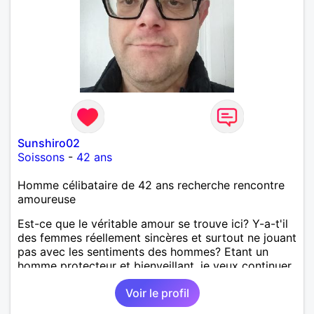
Sunshiro02
Soissons
-
42 ans
Homme célibataire de 42 ans recherche rencontre
amoureuse
Est-ce que le véritable amour se trouve ici? Y-a-t'il
des femmes réellement sincères et surtout ne jouant
pas avec les sentiments des hommes? Etant un
homme protecteur et bienveillant, je veux continuer
d'y croire et pouvoir enfin former la petite famille
Voir le profil
que je désir temps. Faux profil, profiteuse et autres
joyeuseté passer votre chemin, vous ne