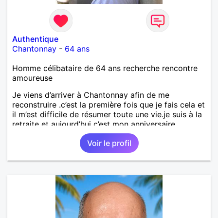
Authentique
Chantonnay
-
64 ans
Homme célibataire de 64 ans recherche rencontre
amoureuse
Je viens d’arriver à Chantonnay afin de me
reconstruire .c’est la première fois que je fais cela et
il m’est difficile de résumer toute une vie.je suis à la
retraite et aujourd’hui c’est mon anniversaire
!J’aimerais rencontrer quelqu’un qui partage les
Voir le profil
mêmes valeurs qui font de quelqu’un un être humain