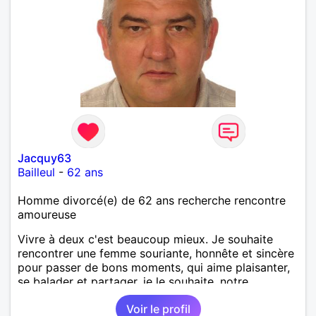
Jacquy63
Bailleul
-
62 ans
Homme divorcé(e) de 62 ans recherche rencontre
amoureuse
Vivre à deux c'est beaucoup mieux. Je souhaite
rencontrer une femme souriante, honnête et sincère
pour passer de bons moments, qui aime plaisanter,
se balader et partager, je le souhaite, notre
complicité. J'aime beaucoup les chantiers de
Voir le profil
randonnée pour se défouler, se relaxer, se détendre