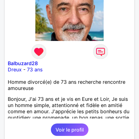
Balbuzard28
Dreux
-
73 ans
Homme divorcé(e) de 73 ans recherche rencontre
amoureuse
Bonjour, J'ai 73 ans et je vis en Eure et Loir, Je suis
un homme simple, attentionné et fidèle en amitié
comme en amour. J'apprécie les petits bonheurs du
quotidien; une promenade, un bon repas, une sortie,
une discision agréable ou un moment de détente à
Voir le profil
deux. Je souhaite rencontrer une femme douce,
honnête et bienveillante, avec qui partager des