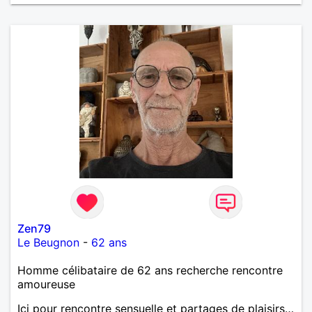
moments de complicité, de rire et de confiance. Je
crois qu'une belle relation commence souvent par
une belle amitié et qu'il n'est jamais trop tard pour
écrire une nouvelle histoire. Si vous aimez les
échanges sincères, les valeurs de respect et de
simplicité, nous pourrions faire connaissance autour
d'un café suivi d'une balade, sans précipitation et
laisser le temps faire le reste. Au plaisir de vous lire.
Zen79
Le Beugnon
-
62 ans
Homme célibataire de 62 ans recherche rencontre
amoureuse
Ici pour rencontre sensuelle et partages de plaisirs…