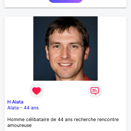
écoles mais j'ai voulu changer. J'aime la culture en
générale: le cinéma, la littérature, le dessin, l'Art, un
peu de sport et aussi les ballades en bord de mer...
Mais je ne vais pas tout dire, à vous de me
contacter pour faire plus ample connaissance!...
H Alata
Alata
-
44 ans
Homme célibataire de 44 ans recherche rencontre
amoureuse