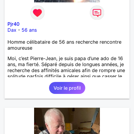
Pjr40
Dax
-
56 ans
Homme célibataire de 56 ans recherche rencontre
amoureuse
Moi, c’est Pierre-Jean, je suis papa d’une ado de 16
ans, ma fierté. Séparé depuis de longues années, je
recherche des affinités amicales afin de rompre une
solitude parfois difficile à gérer ainsi que casser le
vague à l’âme. L’amitié reste extrêmement
Voir le profil
importante à mes yeux mais peut se décliner en des
sentiments plus puissants. « Le temps fera son
œuvre » disait Arthur Schopenhauer, philosophe
allemand que j’adore. J’aime discuter sans pour
autant être trop locace. Je suis bourré de qualités
avec très peu de défauts. Je suis altruiste,
bienveillant, empathique, attentionné, honnête,
respectueux, doux de caractère et compréhensif : je