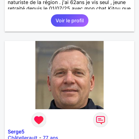
naturiste de la région . j'ai 62ans je vis seul , jeune
retraité depuis le 01/07/25 avec mon chat Kitou que
j'ai adopté en 04/2023 , je recherche une femme
Voir le profil
pour amitié et compagnie , partager des moments
de détente , de loisirs et d'intimités dans le respect
mutuel sur ma région du 57/54.
Serge5
Châtellerault
-
77 ans