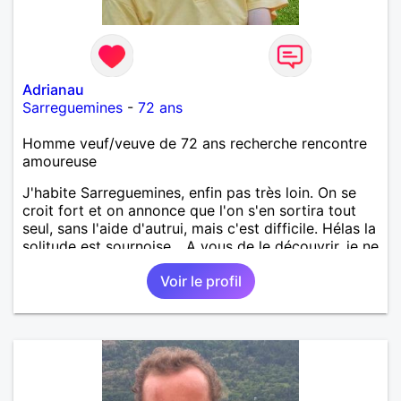
Adrianau
Sarreguemines
-
72 ans
Homme veuf/veuve de 72 ans recherche rencontre
amoureuse
J'habite Sarreguemines, enfin pas très loin. On se
croit fort et on annonce que l'on s'en sortira tout
seul, sans l'aide d'autrui, mais c'est difficile. Hélas la
solitude est sournoise... A vous de le découvrir, je ne
serais peut-être pas objectif. Rencontrer pour
Voir le profil
débuter, partager ensuite si le "feeling" se présente.