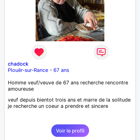
laisse « glisser » beaucoup de choses. Mais ne vous
m’éprenez pas Mesdames, si une personne que
j’aime me trahit une fois, il n’y aura pas de seconde
chance et je l’effacerai à « vitam eternam ».
Néanmoins, je suis un tout petit peu maniaque ainsi
qu’impatient. J’essaye de faire des efforts. Rien de
bien dramatique ! Du moins je le pense……Je suis un
homme facile à vivre. À vous si vous le souhaitez,
d’apprendre à me connaître davantage. J’en serai
ravi….A très bientôt je l’espère.
chadock
Plouër-sur-Rance
-
67 ans
Homme veuf/veuve de 67 ans recherche rencontre
amoureuse
veuf depuis bientot trois ans et marre de la solitude
je recherche un coeur a prendre et sincere
Voir le profil