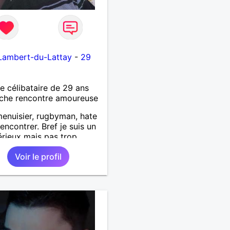
Lambert-du-Lattay
-
29
célibataire de 29 ans
che rencontre amoureuse
menuisier, rugbyman, hate
rencontrer. Bref je suis un
rieux mais pas trop,
r, qui aime la convivialité
Voir le profil
simplicité ! Recherche une
n sérieuse.