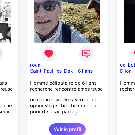
Calédonie et que tu crois encore
à un amour vrai, prenons le
temps de discuter… et laissons
l’avenir nous guider 🌹
roan
celibd
Saint-Paul-lès-Dax
-
61 ans
Dijon
ans
Homme célibataire de 61 ans
Homme 
ureuse
recherche rencontre amoureuse
recher
un naturel sincère avenant et
aleurs
optimiste je cherche ma belle
erait
pour de beau partage
Voir le profil