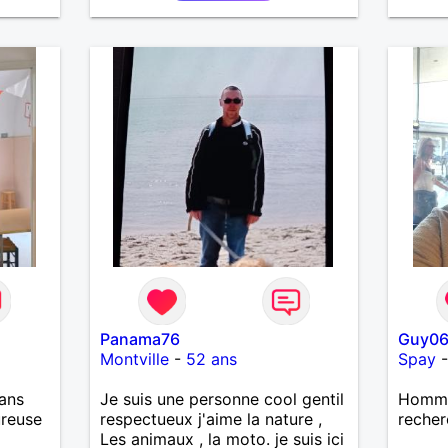
Panama76
Guy0
Montville
-
52 ans
Spay
ans
Je suis une personne cool gentil
Homme
ureuse
respectueux j'aime la nature ,
recher
Les animaux , la moto. je suis ici