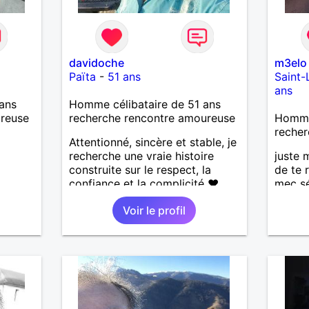
davidoche
m3elo
Païta
-
51 ans
Saint-
ans
ans
Homme célibataire de 51 ans
ureuse
recherche rencontre amoureuse
Homme 
recher
Attentionné, sincère et stable, je
recherche une vraie histoire
juste 
construite sur le respect, la
de te 
confiance et la complicité ❤️
mec sé
J’aime les choses simples de la
bosseu
Voir le profil
vie : la nature, la mer, les
et la 
moments authentiques et les
relatio
personnes au grand cœur 🌊🌿
Très câlin et affectueux, j’adore
les petits moments de tendresse
et les calinous réguliers 😊❤️ La
solitude finit parfois par peser,
alors si tu es en Nouvelle-