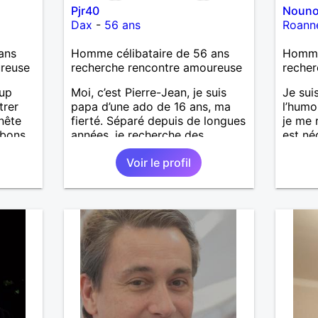
Pjr40
Nouno
Dax
-
56 ans
Roann
ans
Homme célibataire de 56 ans
Homme
ureuse
recherche rencontre amoureuse
recher
oup
Moi, c’est Pierre-Jean, je suis
Je suis
trer
papa d’une ado de 16 ans, ma
l’humou
nête
fierté. Séparé depuis de longues
je me 
 bons
années, je recherche des
est né
ter, se
affinités amicales afin de
Voir le profil
rompre une solitude parfois
.
difficile à gérer ainsi que casser
iers
le vague à l’âme. L’amitié reste
uler,
extrêmement importante à mes
yeux mais peut se décliner en
n
des sentiments plus puissants.
out
« Le temps fera son œuvre »
n
disait Arthur Schopenhauer,
e
philosophe allemand que j’adore.
J’aime discuter sans pour autant
être trop locace. Je suis bourré