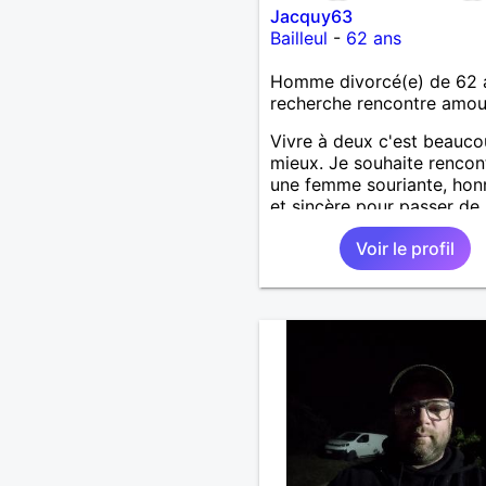
Jacquy63
Bailleul
-
62 ans
Homme divorcé(e) de 62 
recherche rencontre amo
Vivre à deux c'est beauc
mieux. Je souhaite rencon
une femme souriante, hon
et sincère pour passer de
moments, qui aime plaisan
Voir le profil
balader et partager, je le
souhaite, notre complicité
J'aime beaucoup les chant
de randonnée pour se défo
se relaxer, se détendre et
finalement prendre du bo
temps. C'est difficile de t
dire en quelques lignes. E
revanche, vous pouvez m
contacter pour avoir plus
d'informations. A bientôt