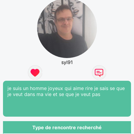
syl91
je suis un homme joyeux qui aime rire je sais se que
je veut dans ma vie et se que je veut pas
Type de rencontre recherché