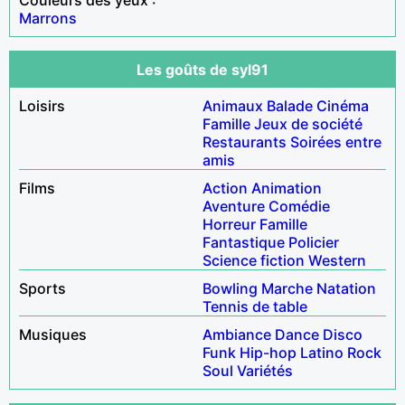
Marrons
Les goûts de syl91
Loisirs
Animaux
Balade
Cinéma
Famille
Jeux de société
Restaurants
Soirées entre
amis
Films
Action
Animation
Aventure
Comédie
Horreur
Famille
Fantastique
Policier
Science fiction
Western
Sports
Bowling
Marche
Natation
Tennis de table
Musiques
Ambiance
Dance
Disco
Funk
Hip-hop
Latino
Rock
Soul
Variétés