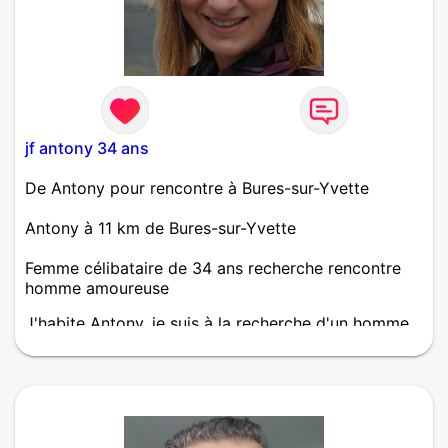
jf antony 34 ans
De Antony pour rencontre à Bures-sur-Yvette
Antony à 11 km de Bures-sur-Yvette
Femme célibataire de 34 ans recherche rencontre
homme amoureuse
J'habite Antony, je suis à la recherche d'un homme
doux, attentionné, démonstratif, mais cette
recherche n'est pas possible sans faire
connaissance et apprendre à s'apprécier. Pas
réellement pressée, je me donne le temps mais je
suis une femme d'engagement et sais être
responsable et fidèle.