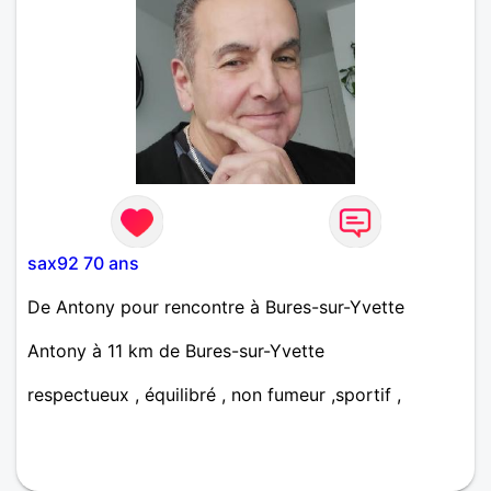
sax92 70 ans
De Antony pour rencontre à Bures-sur-Yvette
Antony à 11 km de Bures-sur-Yvette
respectueux , équilibré , non fumeur ,sportif ,