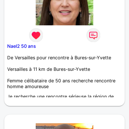
Nael2 50 ans
De Versailles pour rencontre à Bures-sur-Yvette
Versailles à 11 km de Bures-sur-Yvette
Femme célibataire de 50 ans recherche rencontre
homme amoureuse
Je recherche une rencontre sérieuse la région de
Versailles, voire la région Parisienne.