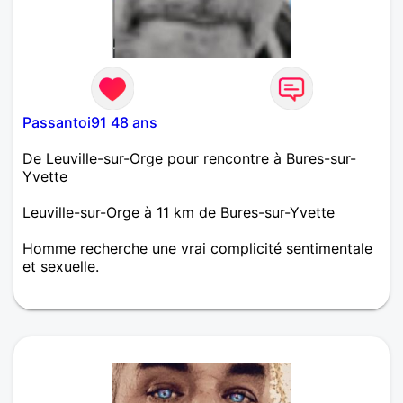
Passantoi91 48 ans
De Leuville-sur-Orge pour rencontre à Bures-sur-
Yvette
Leuville-sur-Orge à 11 km de Bures-sur-Yvette
Homme recherche une vrai complicité sentimentale
et sexuelle.