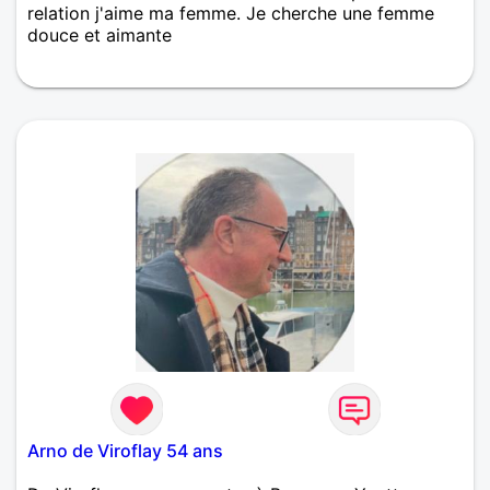
relation j'aime ma femme. Je cherche une femme
douce et aimante
Arno de Viroflay 54 ans