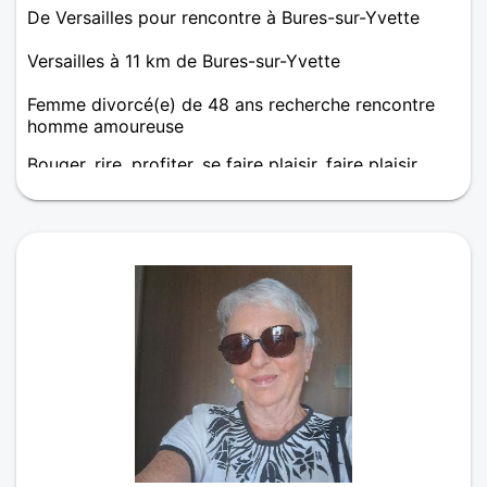
De Versailles pour rencontre à Bures-sur-Yvette
Versailles à 11 km de Bures-sur-Yvette
Femme divorcé(e) de 48 ans recherche rencontre
homme amoureuse
Bouger, rire, profiter, se faire plaisir, faire plaisir,
partager, échanger, communiquer, découvrir,
s'enrichir, voilà ce que j'aime en quelques mots.