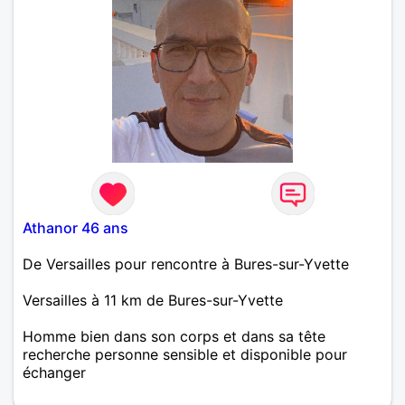
Athanor 46 ans
De Versailles pour rencontre à Bures-sur-Yvette
Versailles à 11 km de Bures-sur-Yvette
Homme bien dans son corps et dans sa tête
recherche personne sensible et disponible pour
échanger