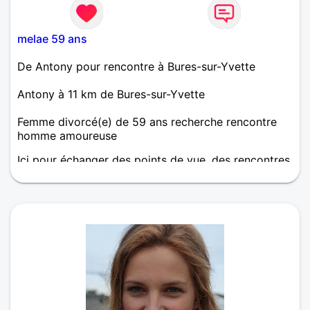
melae 59 ans
De Antony pour rencontre à Bures-sur-Yvette
Antony à 11 km de Bures-sur-Yvette
Femme divorcé(e) de 59 ans recherche rencontre
homme amoureuse
Ici pour échanger des points de vue, des rencontres
amicales, et éventuellement les affinités feront le
reste !