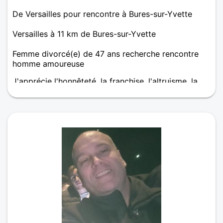
De Versailles pour rencontre à Bures-sur-Yvette
Versailles à 11 km de Bures-sur-Yvette
Femme divorcé(e) de 47 ans recherche rencontre
homme amoureuse
J'apprécie l'honnêteté, la franchise, l'altruisme, la
générosité, l'attention, l'écoute, le savoir-vivre, le
respect, si vous vous reconnaissez contactez-moi!