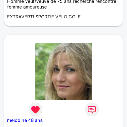
Homme veuf/veuve de 75 ans recherche rencontre
femme amoureuse
EXTRAVERTI SPORTIF VELO GOLF
melodine 48 ans