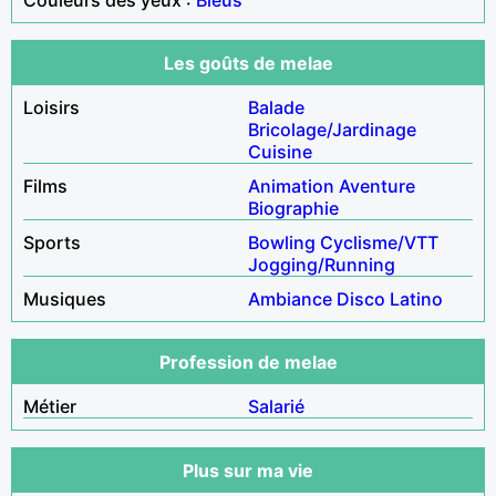
Les goûts de melae
Loisirs
Balade
Bricolage/Jardinage
Cuisine
Films
Animation
Aventure
Biographie
Sports
Bowling
Cyclisme/VTT
Jogging/Running
Musiques
Ambiance
Disco
Latino
Profession de melae
Métier
Salarié
Plus sur ma vie