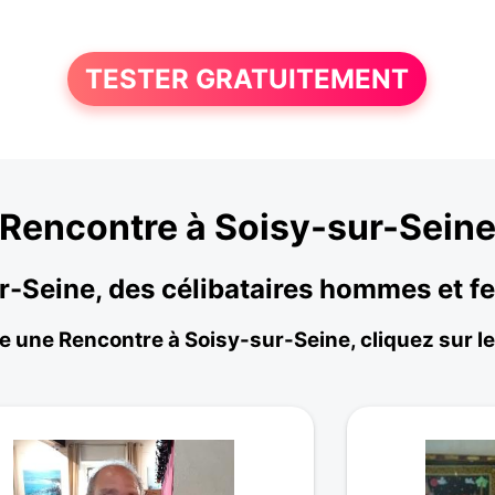
TESTER GRATUITEMENT
Rencontre à Soisy-sur-Sein
ur-Seine, des célibataires hommes et 
re une Rencontre à Soisy-sur-Seine, cliquez sur les