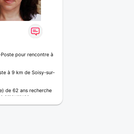
-Poste pour rencontre à
ste à 9 km de Soisy-sur-
) de 62 ans recherche
e amoureuse
aturelle, entière. J'aime
iné, les sorties, les week
barbecues entre amis, les