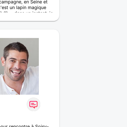
 campagne, en Seine et
 c'est un lapin magique
 (') (') ... dans un instant, je
 comment ce lapin peut
r et le bonheur... Blague,
dée pour le moment, c'est
nscrit ici 🤗
our rencontre à Soisy-