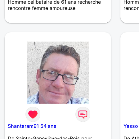
Homme célibataire de 61 ans recherche
Homme 
rencontre femme amoureuse
renco
Pour une relation sérieuse et durable
Je sui
Shantaram91 54 ans
Yasso
De Sainte-Geneviève-des-Bois pour
De Ath