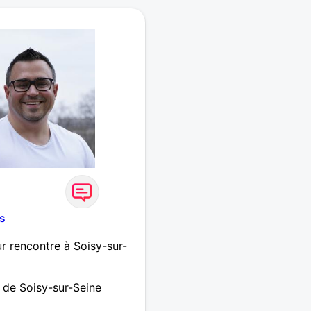
s
r rencontre à Soisy-sur-
 de Soisy-sur-Seine