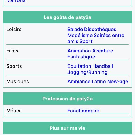
Les goûts de paty2a
Loisirs
Balade
Discothéques
Modélisme
Soirées entre
amis
Sport
Films
Animation
Aventure
Fantastique
Sports
Equitation
Handball
Jogging/Running
Musiques
Ambiance
Latino
New-age
Profession de paty2a
Métier
Fonctionnaire
Plus sur ma vie