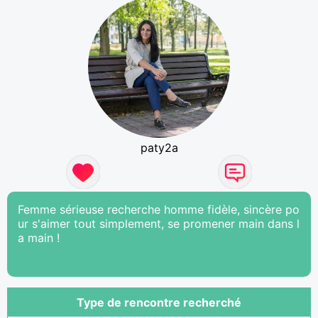
paty2a
Femme sérieuse recherche homme fidèle, sincère po
ur s'aimer tout simplement, se promener main dans l
a main !
Type de rencontre recherché