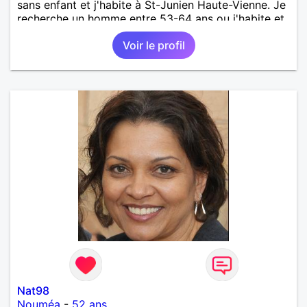
sans enfant et j'habite à St-Junien Haute-Vienne. Je
recherche un homme entre 53-64 ans ou j'habite et
alentours pour faire connaissance en 1er lieu. À voir
Voir le profil
par la suite. Je recherche un homme sérieux et
honnête et qui soit gentil et sincère, attentionné et à
l'écoute. Je suis une personne sérieuse à qui la vie
n'a pas fait de cadeaux. Pas de vie à 2 . Relation
sérieuse et suivie uniquement
Nat98
Nouméa
-
52 ans