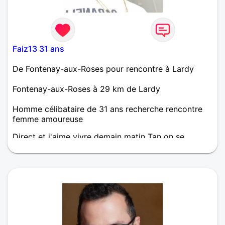
Faiz13 31 ans
De Fontenay-aux-Roses pour rencontre à Lardy
Fontenay-aux-Roses à 29 km de Lardy
Homme célibataire de 31 ans recherche rencontre
femme amoureuse
Direct et j'aime vivre demain matin Tan on se
réveille pas