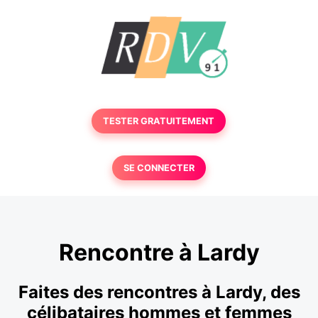
TESTER GRATUITEMENT
SE CONNECTER
Rencontre à Lardy
Faites des rencontres à Lardy, des
célibataires hommes et femmes