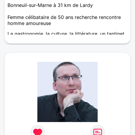
Bonneuil-sur-Marne à 31 km de Lardy
Femme célibataire de 50 ans recherche rencontre
homme amoureuse
La gastronomie, la culture, la littérature, un tantinet
épicurienne, carpe Diem