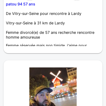
patou 94 57 ans
De Vitry-sur-Seine pour rencontre à Lardy
Vitry-sur-Seine à 31 km de Lardy
Femme divorcé(e) de 57 ans recherche rencontre
homme amoureuse
Femme réservée mais non timide, j'aime pour
commencer la franchise, l'honnêteté, le respect de
l'autre, la sincérité, la complicité, la tendresse, les
câlins, et je suis très romantique.