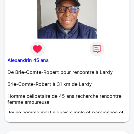
Alexandrin 45 ans
De Brie-Comte-Robert pour rencontre à Lardy
Brie-Comte-Robert à 31 km de Lardy
Homme célibataire de 45 ans recherche rencontre
femme amoureuse
Jeune homme martiniquais simple et passionnée et
très attentionné