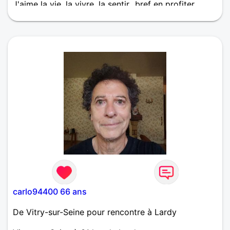
J'aime la vie, la vivre, la sentir...bref en profiter
simplement mais tout en la conservant. Rencontre
amicale avant tout et pour la suite je laisse la vie en
décider (je ne brule plus les étapes).
carlo94400 66 ans
De Vitry-sur-Seine pour rencontre à Lardy