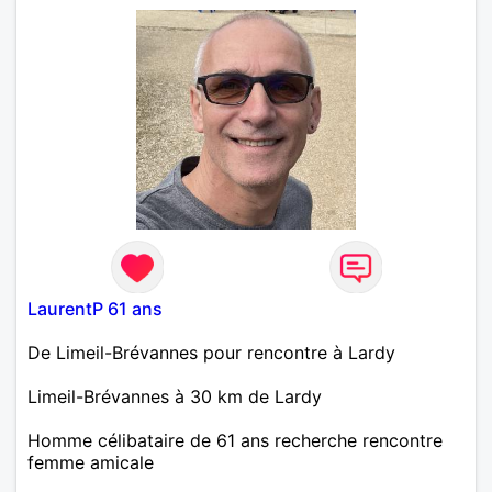
LaurentP 61 ans
De Limeil-Brévannes pour rencontre à Lardy
Limeil-Brévannes à 30 km de Lardy
Homme célibataire de 61 ans recherche rencontre
femme amicale