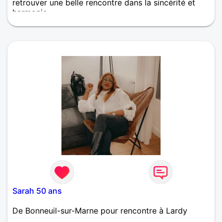
retrouver une belle rencontre dans la sincérité et
harmonie.
Sarah 50 ans
De Bonneuil-sur-Marne pour rencontre à Lardy