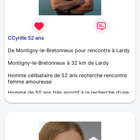
CCyrille 52 ans
De Montigny-le-Bretonneux pour rencontre à Lardy
Montigny-le-Bretonneux à 32 km de Lardy
Homme célibataire de 52 ans recherche rencontre
femme amoureuse
Homme de 50 ans très sportif à la recherche d'une
belle histoire pour une vie pleine de partage et de
complicité