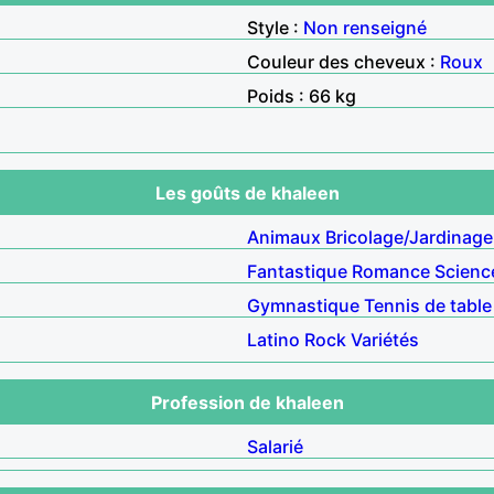
Style :
Non renseigné
Couleur des cheveux :
Roux
Poids : 66 kg
Les goûts de khaleen
Animaux
Bricolage/Jardinage
Fantastique
Romance
Science
Gymnastique
Tennis de table
Latino
Rock
Variétés
Profession de khaleen
Salarié