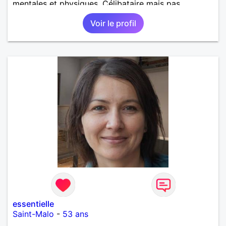
mentales et physiques. Célibataire mais pas
solitaire, je mène une vie bien remplie. Je ne suis
Voir le profil
pas sur ce site par dépit, ni en tant que
représentatrice de la Femme Divorcée Mal dans sa
peau. A bientôt.
essentielle
Saint-Malo
-
53 ans