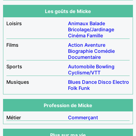
Les goûts de Micke
Loisirs
Animaux
Balade
Bricolage/Jardinage
Cinéma
Famille
Films
Action
Aventure
Biographie
Comédie
Documentaire
Sports
Automobile
Bowling
Cyclisme/VTT
Musiques
Blues
Dance
Disco
Electro
Folk
Funk
Profession de Micke
Métier
Commerçant
Plus sur ma vie