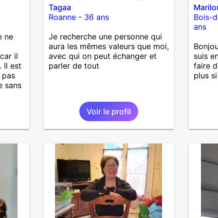
Tagaa
Marilo
Roanne
-
36 ans
Bois-d
ans
e ne
Je recherche une personne qui
aura les mêmes valeurs que moi,
Bonjou
car il
avec qui on peut échanger et
suis e
Il est
parler de tout
faire 
s pas
plus si
te sans
 la
Voir le profil
 les