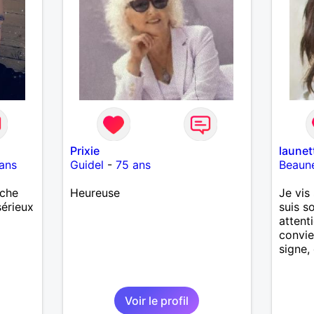
Prixie
launet
ans
Guidel
-
75 ans
Beaun
rche
Heureuse
Je vis 
sérieux
suis s
attent
convie
signe, 
Voir le profil