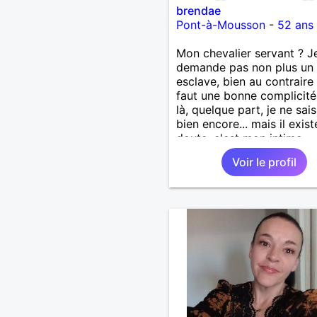
brendae
Pont-à-Mousson
-
52 ans
Mon chevalier servant ? J
demande pas non plus un
esclave, bien au contraire 
faut une bonne complicité. 
là, quelque part, je ne sai
bien encore... mais il exis
doute, c'est mon intime
conviction car j'aime avoir
Voir le profil
tête dans les nuages, mais
pieds bien sur terre.