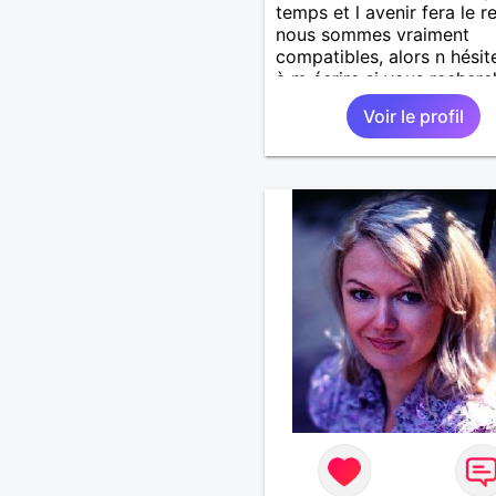
temps et l avenir fera le re
nous sommes vraiment
compatibles, alors n hésit
à m écrire si vous recherc
même chose
Voir le profil