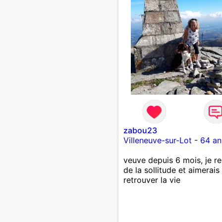
des moments drôle. C'est
gratuit et cela fait tellem
bien de rire. Je ne vais pas
que je souhaite le grand 
Mais je souhaite juste un
moment partagé, avec sin
et respect.
zabou23
Villeneuve-sur-Lot
-
64 an
veuve depuis 6 mois, je r
de la sollitude et aimerais
retrouver la vie