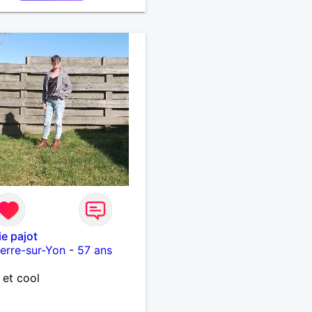
ie pajot
erre-sur-Yon
-
57 ans
 et cool