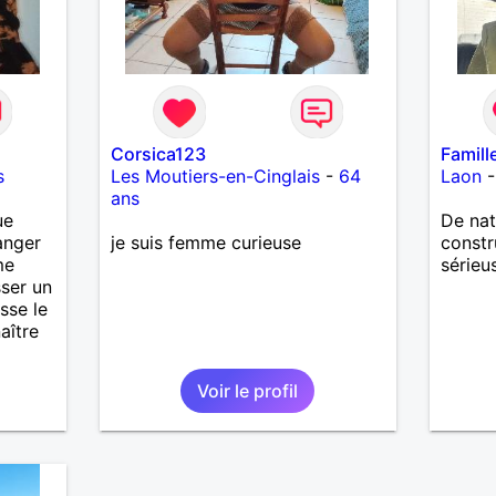
Corsica123
Famill
s
Les Moutiers-en-Cinglais
-
64
Laon
ans
ue
De nat
anger
je suis femme curieuse
constr
me
sérieu
sser un
sse le
aître
ambe
Voir le profil
n me
te
s
 ait