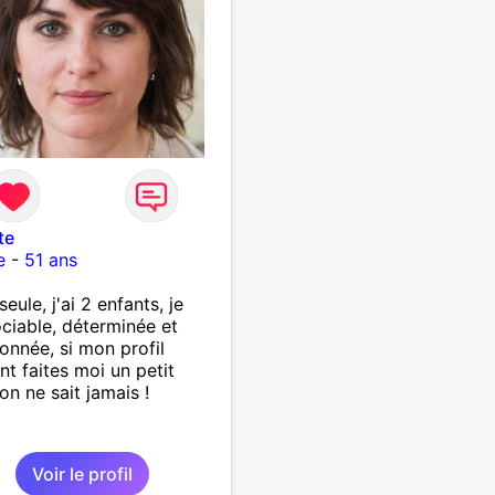
te
e
-
51 ans
seule, j'ai 2 enfants, je
ociable, déterminée et
ionnée, si mon profil
nt faites moi un petit
on ne sait jamais !
Voir le profil