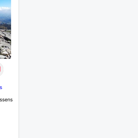
ent du
 dire ,
amour.
cérité
s
essens