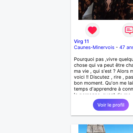
Virg 11
Caunes-Minervois
-
47 an
Pourquoi pas ,vivre quelq
chose qui va peut être ch
ma vie , qui s'est ? Alors 
voici !! Discutez , rire , pa
bon moment. Qu'on me lai
temps d'apprendre à conn
la personne, avant de me
proposer une partie de j
Voir le profil
en l'air directement. Qu'o
laisse pouvoir aimé en tou
liberté, dans le respect de
l'autre. J'aime les moment
simple , du moment qu'il y