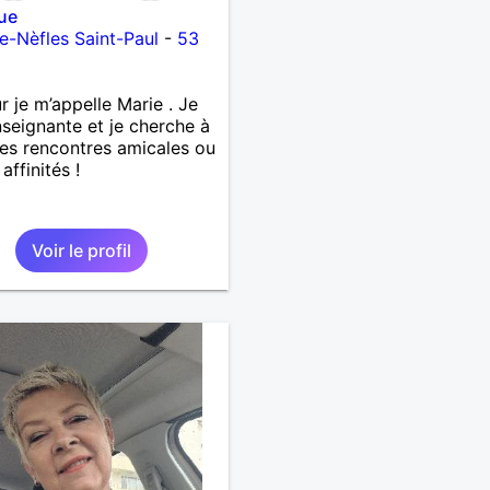
ue
e-Nèfles Saint-Paul
-
53
r je m’appelle Marie . Je
nseignante et je cherche à
des rencontres amicales ou
 affinités !
Voir le profil