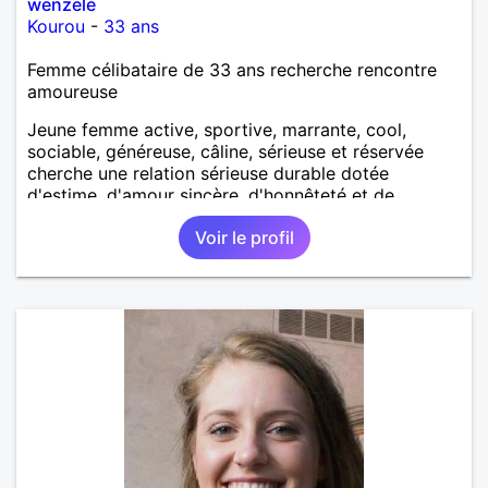
wenzele
Kourou
-
33 ans
Femme célibataire de 33 ans recherche rencontre
amoureuse
Jeune femme active, sportive, marrante, cool,
sociable, généreuse, câline, sérieuse et réservée
cherche une relation sérieuse durable dotée
d'estime, d'amour sincère, d'honnêteté et de
respect.
Voir le profil