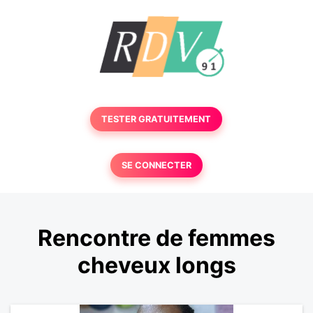
TESTER GRATUITEMENT
SE CONNECTER
Rencontre de femmes
cheveux longs