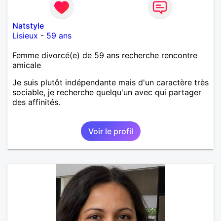
Natstyle
Lisieux
-
59 ans
Femme divorcé(e) de 59 ans recherche rencontre
amicale
Je suis plutôt indépendante mais d'un caractère très
sociable, je recherche quelqu'un avec qui partager
des affinités.
Voir le profil