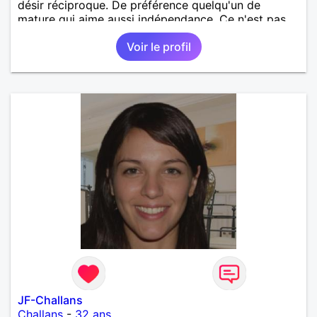
désir réciproque. De préférence quelqu'un de
mature qui aime aussi indépendance. Ce n'est pas
obligé qu'il habite Montauban même.
Voir le profil
JF-Challans
Challans
-
32 ans