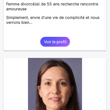
Femme divorcé(e) de 55 ans recherche rencontre
amoureuse
Simplement, envie d'une vie de complicité et nous
verrons bien...
Voir le profil