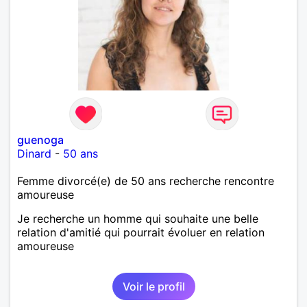
guenoga
Dinard
-
50 ans
Femme divorcé(e) de 50 ans recherche rencontre
amoureuse
Je recherche un homme qui souhaite une belle
relation d'amitié qui pourrait évoluer en relation
amoureuse
Voir le profil