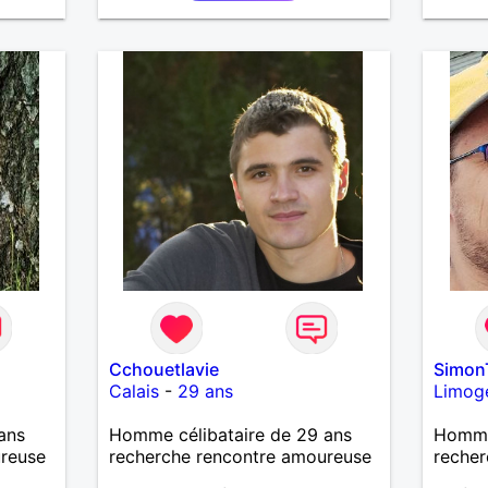
choses, et surtout partager de
bons moments avec sincérité et
respect. Ambitieux et
sympathique, je cherche une
belle rencontre, amicale ou
sérieuse. Si tu es naturelle,
ouverte d’esprit et bienveillante,
alors on a déjà un bon point
commun 🙂
Cchouetlavie
Simon
Calais
-
29 ans
Limog
ans
Homme célibataire de 29 ans
Homme 
ureuse
recherche rencontre amoureuse
recher