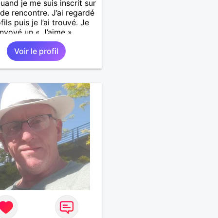
Quand je me suis inscrit sur
e de rencontre. J’ai regardé
fils puis je l’ai trouvé. Je
 envoyé un « J’aime ».
es jours plus tard, elle
Voir le profil
pondu. On s’est donné rdv.
rrivée, je l’ai regardé, elle
ardé, je l’ai regardé, elle
gardé, ça a matché. Bref,
encontré quelqu’un.