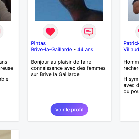
Pintas
Patric
Brive-la-Gaillarde
-
44 ans
Villaud
ans
Bonjour au plaisir de faire
Homme 
ureuse
connaissance avec des femmes
recher
sur Brive la Gaillarde
able
H sym
avec d
ou pou
Voir le profil