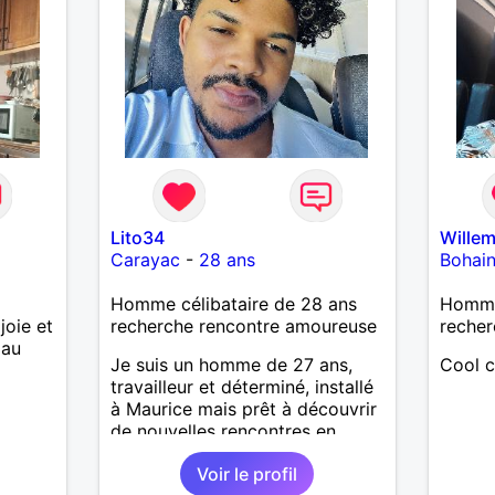
Lito34
Willem
Carayac
-
28 ans
Bohai
Homme célibataire de 28 ans
Homme 
joie et
recherche rencontre amoureuse
recher
 au
Je suis un homme de 27 ans,
Cool c
travailleur et déterminé, installé
à Maurice mais prêt à découvrir
de nouvelles rencontres en
Bretagne. J’aime discuter,
Voir le profil
rigoler, apprendre de nouvelles