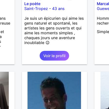
Le poète
Marcal
Saint-Tropez
-
43 ans
Guewe
ans
Je suis un épicurien qui aime les
Homme
ureuse
gens naturel et spontané, les
recher
artistes les gens ouverts et qui
 et
Simple
aime les moments simples ,
a
chaques jours une aventure
s
inoubliable 😉
.
Voir le profil