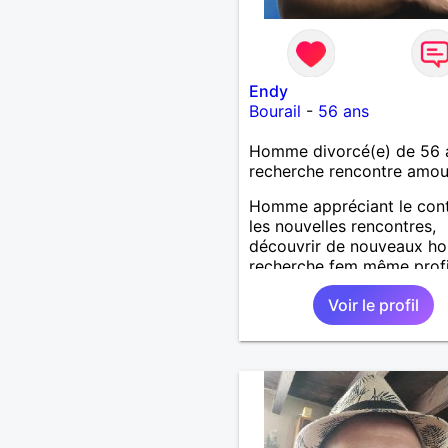
Endy
Bourail
-
56 ans
Homme divorcé(e) de 56 
recherche rencontre amo
Homme appréciant le cont
les nouvelles rencontres,
découvrir de nouveaux ho
recherche fem même profi
seule avec ou sans enfant
Voir le profil
vie à deux.