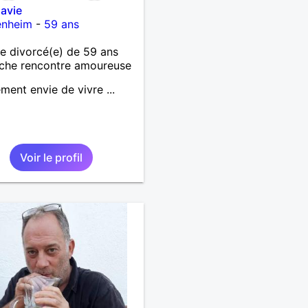
avie
nheim
-
59 ans
 divorcé(e) de 59 ans
che rencontre amoureuse
ment envie de vivre ...
Voir le profil