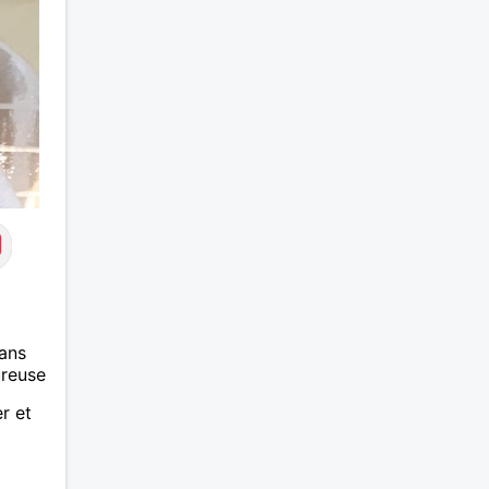
ans
ureuse
er et