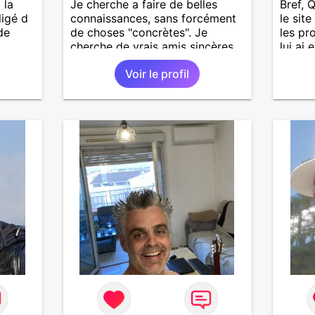
 la
Je cherche a faire de belles
Bref, 
ligé d
connaissances, sans forcément
le sit
de
de choses "concrètes". Je
les pro
cherche de vrais amis sincères,
lui ai
finalement.
Quelqu
Voir le profil
m’a ré
À son a
m’a reg
m’a re
J’ai r