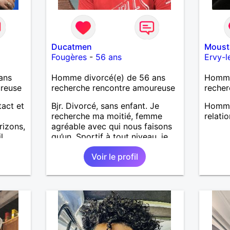
Ducatmen
Moust
Fougères
-
56 ans
Ervy-l
ans
Homme divorcé(e) de 56 ans
Homme 
ureuse
recherche rencontre amoureuse
recher
act et
Bjr. Divorcé, sans enfant. Je
Homme
recherche ma moitié, femme
relati
rizons,
agréable avec qui nous faisons
l,
qu’un. Sportif à tout niveau, je
s pour
serais être l’homme idéal que
Voir le profil
vous recherchez.