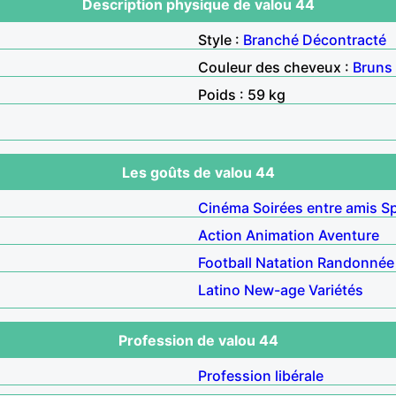
Description physique de valou 44
Style :
Branché
Décontracté
Couleur des cheveux :
Bruns
Poids : 59 kg
Les goûts de valou 44
Cinéma
Soirées entre amis
S
Action
Animation
Aventure
Football
Natation
Randonnée
Latino
New-age
Variétés
Profession de valou 44
Profession libérale