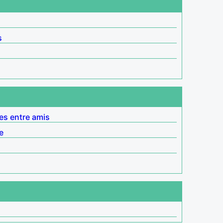
s
es entre amis
e