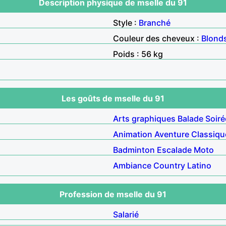
Description physique de mselle du 91
Style :
Branché
Couleur des cheveux :
Blond
Poids : 56 kg
Les goûts de mselle du 91
Arts graphiques
Balade
Soiré
Animation
Aventure
Classiqu
Badminton
Escalade
Moto
Ambiance
Country
Latino
Profession de mselle du 91
Salarié