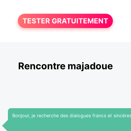
TESTER GRATUITEMENT
Rencontre majadoue
Bonjour, je recherche des dialogues francs et sincères 