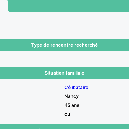
Type de rencontre recherché
Situation familiale
Célibataire
Nancy
45 ans
oui