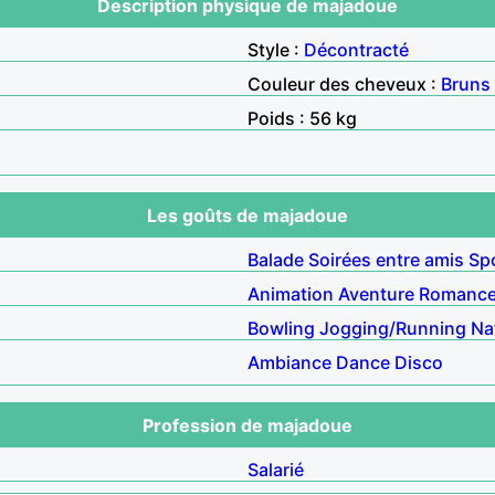
Description physique de majadoue
Style :
Décontracté
Couleur des cheveux :
Bruns
Poids : 56 kg
Les goûts de majadoue
Balade
Soirées entre amis
Sp
Animation
Aventure
Romanc
Bowling
Jogging/Running
Na
Ambiance
Dance
Disco
Profession de majadoue
Salarié