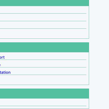
ort
e
tation