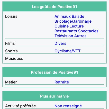
Les goûts de Positive91
Loisirs
Animaux
Balade
Bricolage/Jardinage
Cuisine
Lecture
Restaurants
Spectacles
Télévision
Autres
Films
Divers
Sports
Cyclisme/VTT
Musiques
Profession de Positive91
Métier
Retraité
Plus sur ma vie
Activité préférée
Non renseigné