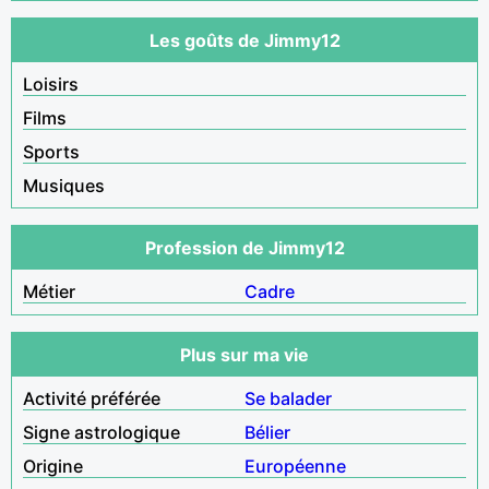
Les goûts de Jimmy12
Loisirs
Films
Sports
Musiques
Profession de Jimmy12
Métier
Cadre
Plus sur ma vie
Activité préférée
Se balader
Signe astrologique
Bélier
Origine
Européenne