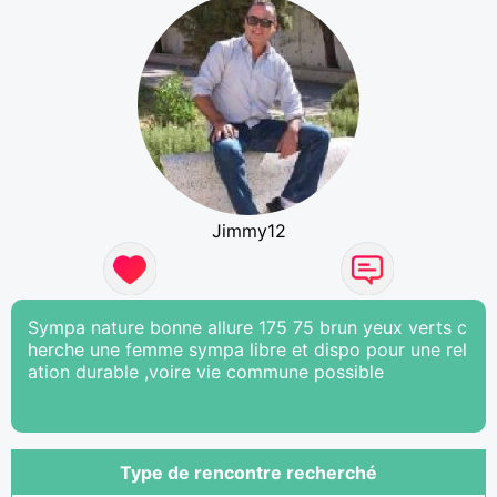
Jimmy12
Sympa nature bonne allure 175 75 brun yeux verts c
herche une femme sympa libre et dispo pour une rel
ation durable ,voire vie commune possible
Type de rencontre recherché