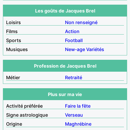
Les goûts de Jacques Brel
Loisirs
Non renseigné
Films
Action
Sports
Football
Musiques
New-age
Variétés
Profession de Jacques Brel
Métier
Retraité
Plus sur ma vie
Activité préférée
Faire la fête
Signe astrologique
Verseau
Origine
Maghrébine