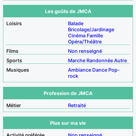
Les goûts de JMCA
Loisirs
Balade
Bricolage/Jardinage
Cinéma
Famille
Opéra/Théâtre
Films
Non renseigné
Sports
Marche
Randonnée
Autre
Musiques
Ambiance
Dance
Pop-
rock
Profession de JMCA
Métier
Retraité
Plus sur ma vie
Activité préférée
Non renseigné