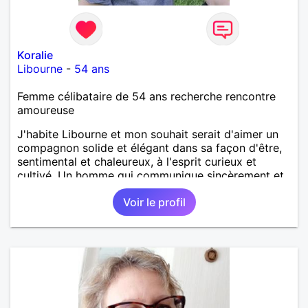
Koralie
Libourne
-
54 ans
Femme célibataire de 54 ans recherche rencontre
amoureuse
J'habite Libourne et mon souhait serait d'aimer un
compagnon solide et élégant dans sa façon d'être,
sentimental et chaleureux, à l'esprit curieux et
cultivé. Un homme qui communique sincèrement et
exprime ses ressentis sans faux semblant.... Cela me
Voir le profil
semble essentiel pour une vie commune
harmonieuse et épanouissante.... Romantique si
possible mais lucide, je danserais mon bonheur avec
lui...