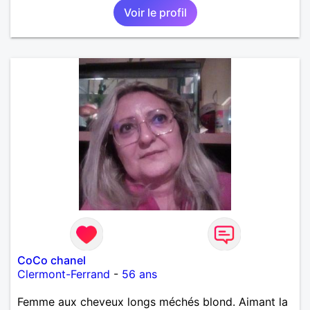
Voir le profil
CoCo chanel
Clermont-Ferrand
-
56 ans
Femme aux cheveux longs méchés blond. Aimant la