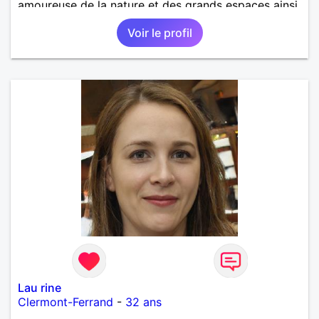
amoureuse de la nature et des grands espaces ainsi
que des voyages. Je recherche une relation
Voir le profil
bienveillante basé sur quelques valeurs humaines,
une vague d’amour et de bonheur à partager en
toute simplicité. Ma recherche est basé sur mon
secteur géographique du puy de dôme. Photos
récentes. Géraldine.
Lau rine
Clermont-Ferrand
-
32 ans