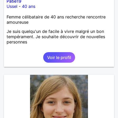
Patie19
Ussel
-
40 ans
Femme célibataire de 40 ans recherche rencontre
amoureuse
Je suis quelqu'un de facile à vivre malgré un bon
tempérament. Je souhaite découvrir de nouvelles
personnes
Voir le profil