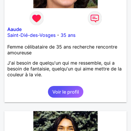
Aaude
Saint-Dié-des-Vosges
-
35 ans
Femme célibataire de 35 ans recherche rencontre
amoureuse
J'ai besoin de quelqu'un qui me ressemble, qui a
besoin de fantaisie, quelqu'un qui aime mettre de la
couleur à la vie.
Voir le profil