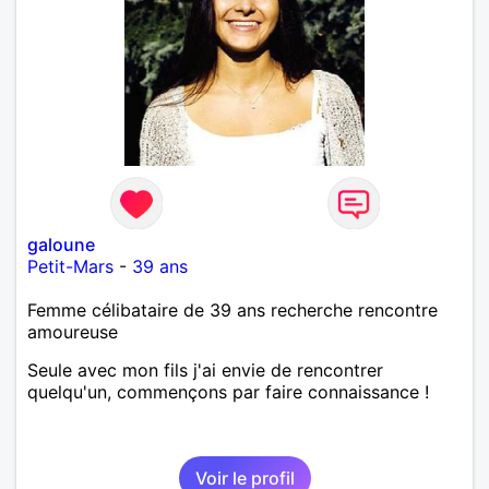
galoune
Petit-Mars
-
39 ans
Femme célibataire de 39 ans recherche rencontre
amoureuse
Seule avec mon fils j'ai envie de rencontrer
quelqu'un, commençons par faire connaissance !
Voir le profil