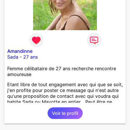
Amandinne
Sada
-
27 ans
Femme célibataire de 27 ans recherche rencontre
amoureuse
Etant libre de tout engagement avec qui que se soit,
j'en profite pour poster ce message qui n'est autre
qu'une proposition de contact avec qui voudra qui
habite Sada ou Mayotte en entier... Peut être ne
pourrai-je répondre à tout le monde, mais la perche
Voir le profil
est lancée et qui sait ce que cela pourrait donner. Je
reste optimiste sur l'avenir et vous ?