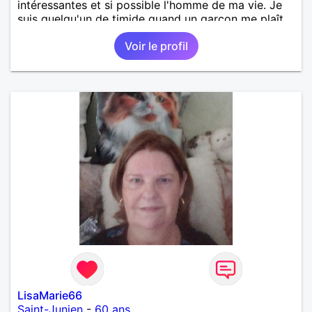
intéressantes et si possible l'homme de ma vie. Je
suis quelqu'un de timide quand un garçon me plaît
et c'est pourquoi j'ai besoin d'être rassurée et c'est
Voir le profil
pour ça aussi que je suis là.
LisaMarie66
Saint-Junien
-
60 ans