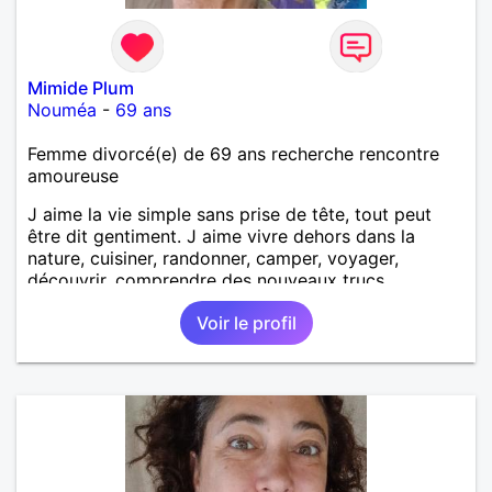
Mimide Plum
Nouméa
-
69 ans
Femme divorcé(e) de 69 ans recherche rencontre
amoureuse
J aime la vie simple sans prise de tête, tout peut
être dit gentiment. J aime vivre dehors dans la
nature, cuisiner, randonner, camper, voyager,
découvrir, comprendre des nouveaux trucs
techniques et sur la vie des êtres vivants. J aime
Voir le profil
danser, faire la fête. Je ne bois pratiquement pas d
alcool, je fume rarement, je ris souvent. Je cherche
un vrai amoureux pour continuer à profiter de la vie
mais à deux. Je peux tout faire toute seule, mais j
en ai marre je veux partagé et rigoler