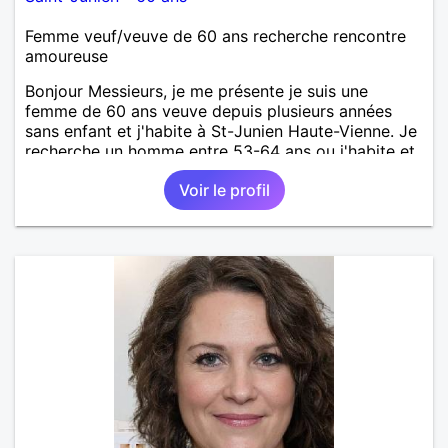
Femme veuf/veuve de 60 ans recherche rencontre
amoureuse
Bonjour Messieurs, je me présente je suis une
femme de 60 ans veuve depuis plusieurs années
sans enfant et j'habite à St-Junien Haute-Vienne. Je
recherche un homme entre 53-64 ans ou j'habite et
alentours pour faire connaissance en 1er lieu. À voir
Voir le profil
par la suite. Je recherche un homme sérieux et
honnête et qui soit gentil et sincère, attentionné et à
l'écoute. Je suis une personne sérieuse à qui la vie
n'a pas fait de cadeaux. Pas de vie à 2 . Relation
sérieuse et suivie uniquement