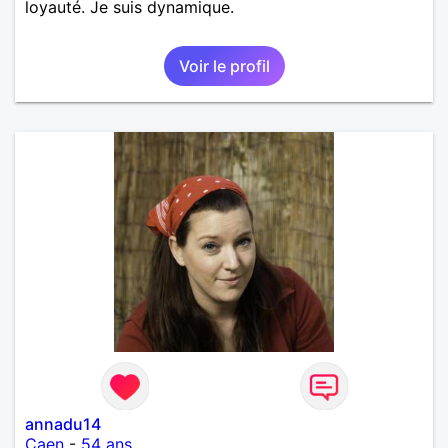
loyauté. Je suis dynamique.
Voir le profil
annadu14
Caen
-
54 ans