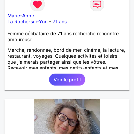
Marie-Anne
La Roche-sur-Yon
-
71 ans
Femme célibataire de 71 ans recherche rencontre
amoureuse
Marche, randonnée, bord de mer, cinéma, la lecture,
restaurant, voyages. Quelques activités et loisirs
que j'aimerais partager ainsi que les vôtres.
Recevoir mes enfants, mes petits-enfants et mes
amis. Bénévolat auprès des enfants à l’école, pour le
Voir le profil
cinéma indépendant... Se rencontrer, être à l’écoute,
échanger avec une personne de confiance, pour une
vie de partage, de tendresse. Les voyages et où
randonnées en France ou à l'étranger à deux en
dehors des sentiers battus me raviraient. Je
m'engage à répondre à votre message. Au plaisir de
vous lire.