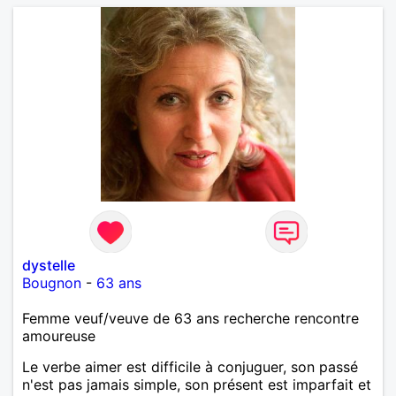
dystelle
Bougnon
-
63 ans
Femme veuf/veuve de 63 ans recherche rencontre
amoureuse
Le verbe aimer est difficile à conjuguer, son passé
n'est pas jamais simple, son présent est imparfait et