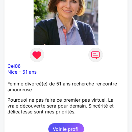
Cel06
Nice
-
51 ans
Femme divorcé(e) de 51 ans recherche rencontre
amoureuse
Pourquoi ne pas faire ce premier pas virtuel. La
vraie découverte sera pour demain. Sincérité et
délicatesse sont mes priorités.
Voir le profil