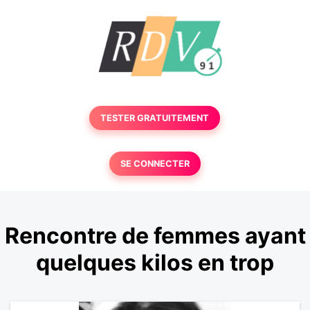
TESTER GRATUITEMENT
SE CONNECTER
Rencontre de femmes ayant
quelques kilos en trop