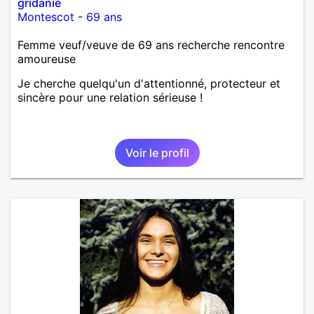
gridanie
Montescot
-
69 ans
Femme veuf/veuve de 69 ans recherche rencontre
amoureuse
Je cherche quelqu'un d'attentionné, protecteur et
sincère pour une relation sérieuse !
Voir le profil