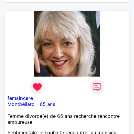
femsincere
Montbéliard
-
65 ans
Femme divorcé(e) de 65 ans recherche rencontre
amoureuse
Sentimentale, je souhaite rencontrer un monsieur