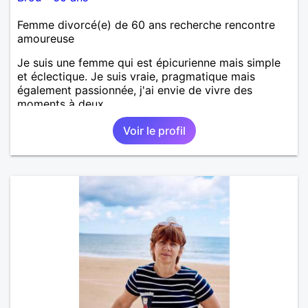
Femme divorcé(e) de 60 ans recherche rencontre
amoureuse
Je suis une femme qui est épicurienne mais simple
et éclectique. Je suis vraie, pragmatique mais
également passionnée, j'ai envie de vivre des
moments à deux.
Voir le profil